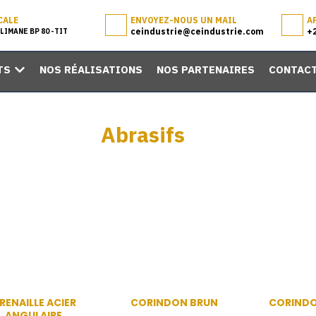
CALE
ENVOYEZ-NOUS UN MAIL
A
ceindustrie@ceindustrie.com
+
LIMANE BP 80 -TIT
TS
NOS RÉALISATIONS
NOS PARTENAIRES
CONTAC
OPEN NOS GAMMES DE PRODUITS
Abrasifs
RENAILLE ACIER
CORINDON BRUN
CORINDO
ANGULAIRE