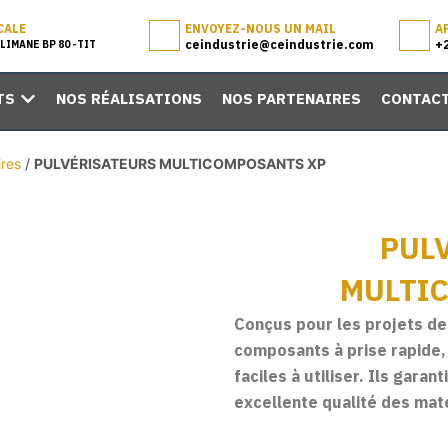
CALE
ENVOYEZ-NOUS UN MAIL
A
ceindustrie@ceindustrie.com
+
LIMANE BP 80 -TIT
TS
NOS RÉALISATIONS
NOS PARTENAIRES
CONTAC
OPEN NOS GAMMES DE PRODUITS
ires
/
PULVÉRISATEURS MULTICOMPOSANTS XP
PUL
MULTI
Conçus pour les projets d
composants à prise rapide,
faciles à utiliser. Ils gara
excellente qualité des mat